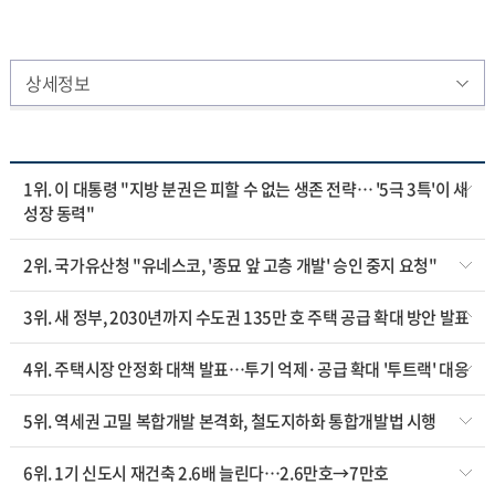
상세정보
1위. 이 대통령 "지방 분권은 피할 수 없는 생존 전략… '5극 3특'이 새
성장 동력"
2위. 국가유산청 "유네스코, '종묘 앞 고층 개발' 승인 중지 요청"
3위. 새 정부, 2030년까지 수도권 135만 호 주택 공급 확대 방안 발표
4위. 주택시장 안정화 대책 발표…투기 억제·공급 확대 '투트랙' 대응
5위. 역세권 고밀 복합개발 본격화, 철도지하화 통합개발법 시행
6위. 1기 신도시 재건축 2.6배 늘린다…2.6만호→7만호