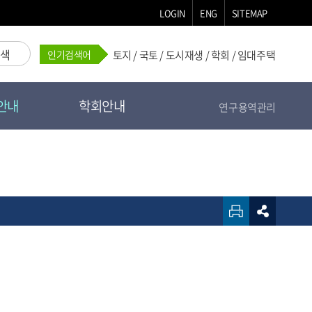
LOGIN
ENG
SITEMAP
검색
인기검색어
토지
/
국토
/
도시재생
/
학회
/
임대주택
안내
학회안내
연구용역관리