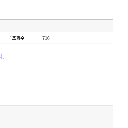
조회수
716
.