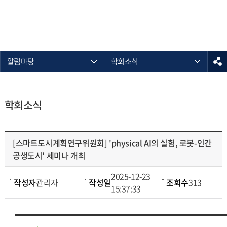
알림마당
학회소식
학회소식
[스마트도시계획연구위원회] 'physical AI의 실험, 로봇-인간
공생도시' 세미나 개최
2025-12-23
작성자
관리자
작성일
조회수
313
15:37:33