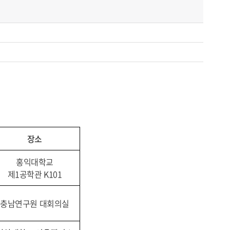
장소
홍익대학교
제1공학관 K101
충남연구원 대회의실