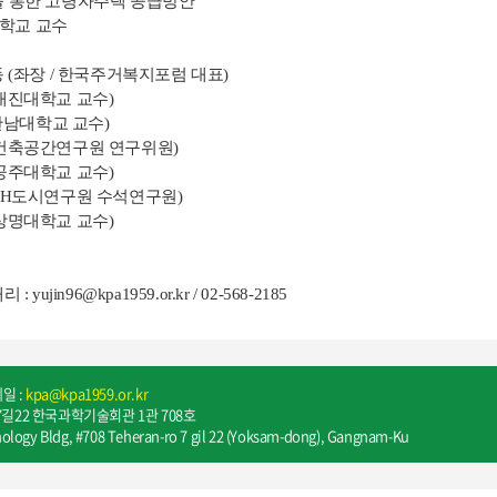
을 통한 고령자주택 공급방안
학교 교수
동 (좌장 / 한국주거복지포럼 대표)
대학교 교수)
대학교 교수)
(건축공간연구원 연구위원)
대학교 교수)
도시연구원 수석연구원)
대학교 교수)
yujin96@kpa1959.or.kr / 02-568-2185
메일 :
kpa@kpa1959.or.kr
길22 한국과학기술회관 1관 708호
ology Bldg, #708 Teheran-ro 7 gil 22 (Yoksam-dong), Gangnam-Ku