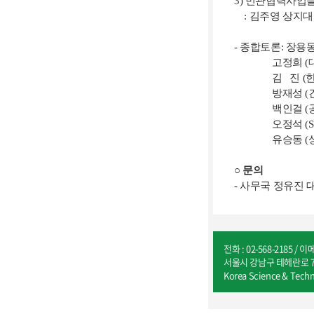
3) 민관협력사업
: 김주영 상지대
- 종합토론: 장용
고정희 (대진
김 진 (한남
방재성 
백인걸 (공주
오정석 (SH
유승동 (상명
○ 문의
- 사무국 정유진 대리 : 
전화 : 02-568-2185 / 이
서울시 강남구 테헤란로 7
Korea Science & Techn