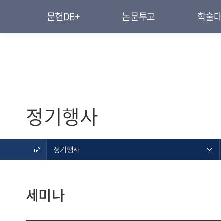
문헌DB+
논문투고
학술
정기행사
정기행사
세미나