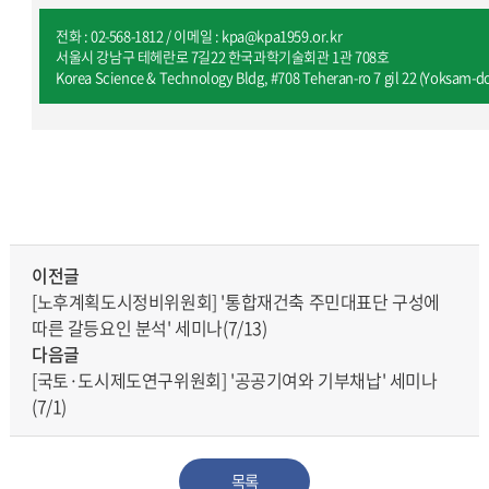
전화 : 02-568-1812 / 이메일 :
kpa
@kpa1959.or.kr
서울시 강남구 테헤란로 7길22 한국과학기술회관 1관 708호
Korea Science & Technology Bldg, #708 Teheran-ro 7 gil 22 (Yoksam-
이전글
[노후계획도시정비위원회] '통합재건축 주민대표단 구성에
따른 갈등요인 분석' 세미나(7/13)
다음글
[국토·도시제도연구위원회] '공공기여와 기부채납' 세미나
(7/1)
목록