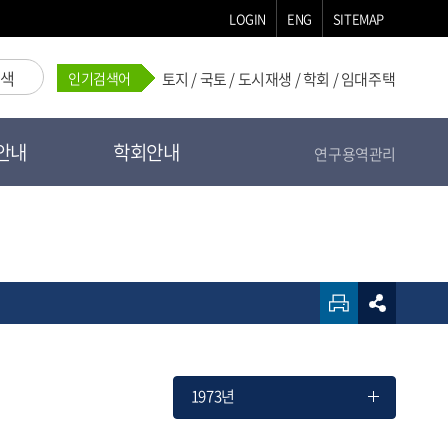
LOGIN
ENG
SITEMAP
검색
인기검색어
토지
/
국토
/
도시재생
/
학회
/
임대주택
안내
학회안내
연구용역관리
1973년