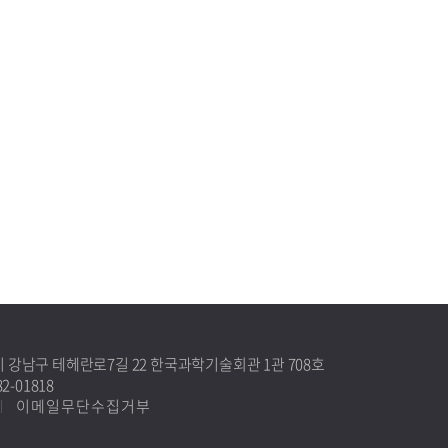
별시 강남구 테헤란로7길 22 한국과학기술회관 1관 708호
-01818
이메일무단수집거부