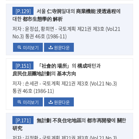
[P.129]
서울 仁寺洞일대의 商業機能 浸透過程에
대한 都市生態學的 解析
저자 : 윤정섭, 황희연 - 국토계획 제21권 제3호 (Vol.21
No.3) 통권 46호 (1986-11)
미리보기
원문다운
[P.151]
「社會的 場所」의 構成패턴과
庶民住居團地計劃의 基本方向
저자 : 손세관 - 국토계획 제21권 제3호 (Vol.21 No.3)
통권 46호 (1986-11)
미리보기
원문다운
[P.171]
無計劃 不良住宅地區의 都市再開發에 關한
研究
저자 : 김정환 - 국토계획 제21권 제3호 (Vol.21 No.3)