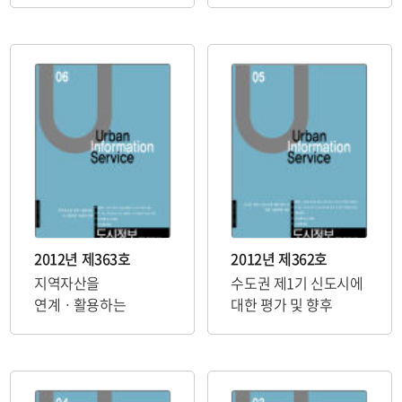
2012년 제363호
2012년 제362호
지역자산을
수도권 제1기 신도시에
연계ㆍ활용하는
대한 평가 및 향후
도시재생의 개념과
재편방향 제안
전략