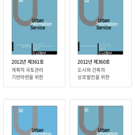
2012년 제361호
2012년 제360호
계획적 국토관리
도시와 건축의
기반마련을 위한
상호발전을 위한
용적률거래제 도입방안
제언Ⅰ