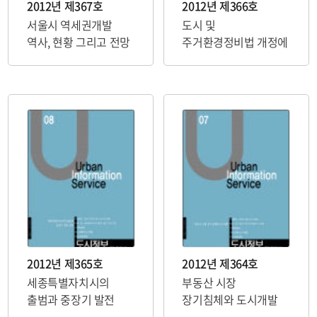
2012년 제367호
2012년 제366호
서울시 역세권개발
도시 및
역사, 현황 그리고 전망
주거환경정비법 개정에
따른 새로운 정비사업
등의 도입과 과제
2012년 제365호
2012년 제364호
세종특별자치시의
부동산 시장
출범과 중장기 발전
장기침체와 도시개발
전망