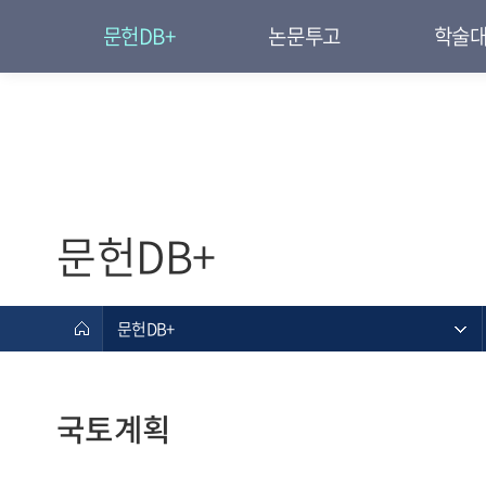
문헌DB+
논문투고
학술
문헌DB+
문헌DB+
국토계획