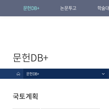
문헌DB+
논문투고
학술
문헌DB+
문헌DB+
국토계획