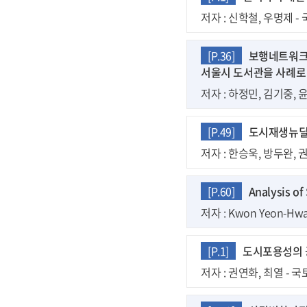
저자 : 신학철, 우명제 - 국
[P.36]
보행네트워크 
서울시 도서관을 사례로
저자 : 하정민, 김기중, 윤진
[P.49]
도시재생뉴딜
저자 : 한승욱, 방두완, 권혁
[P.60]
Analysis of
저자 : Kwon Yeon-Hwa
[P.1]
도시포용성의 
저자 : 권연화, 최열 - 국토