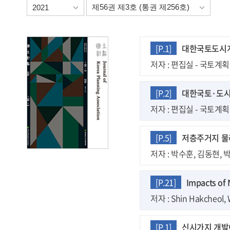
[P.1]
대한국토도시계획
저자 : 편집실 - 국토계획 제
[P.2]
대한국토·도
저자 : 편집실 - 국토계획 제
[P.5]
저층주거지 물
저자 : 박수훈, 김동현, 박진
[P.21]
Impacts of
저자 : Shin Hakcheol
[P.1]
신시가지 개발