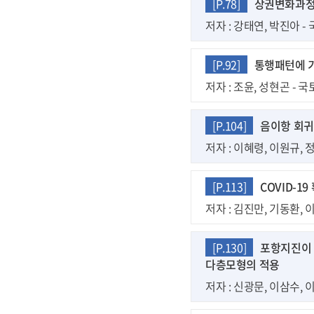
[P.78]
상권변화과정 
저자 : 강태연, 박진아 - 국
[P.92]
통행패턴에 기
저자 : 조윤, 성현곤 - 국토
[P.104]
음이항 회귀
저자 : 이혜령, 이원규, 정헌
[P.113]
COVID-1
저자 : 김진만, 기동환, 이수
[P.130]
포항지진이 
다층모형의 적용
저자 : 신광문, 이삼수, 이재