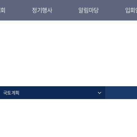
대회
정기행사
알림마당
입회
국토계획